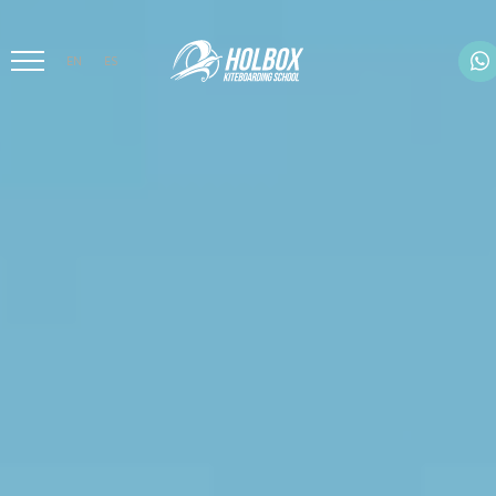
EN
ES